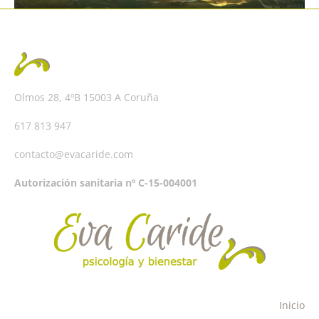
Olmos 28, 4ºB 15003 A Coruña
617 813 947
contacto@evacaride.com
Autorización sanitaria nº C-15-004001
Inicio